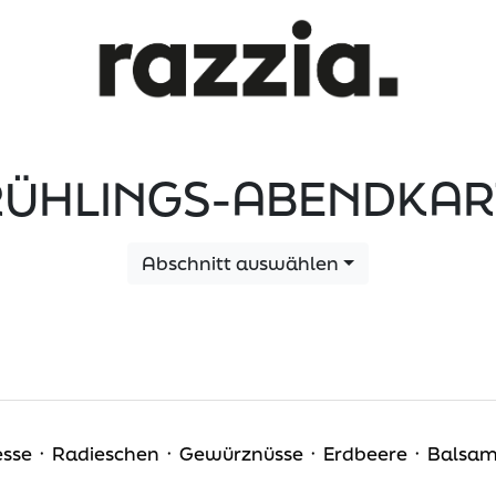
RÜHLINGS-ABENDKAR
Abschnitt auswählen
resse ᛫ Radieschen ᛫ Gewürznüsse ᛫ Erdbeere ᛫ Balsam