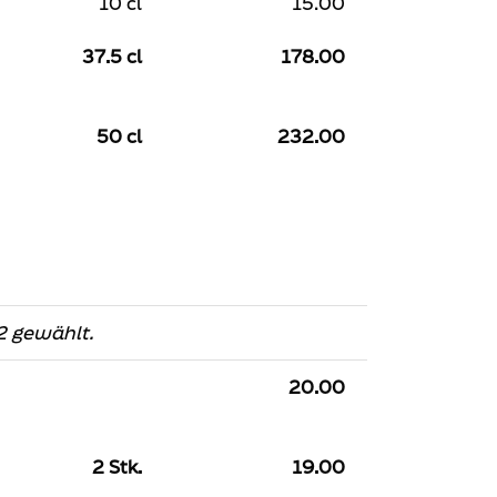
10 cl
15.00
37.5 cl
178.00
50 cl
232.00
2 gewählt.
20.00
2 Stk.
19.00