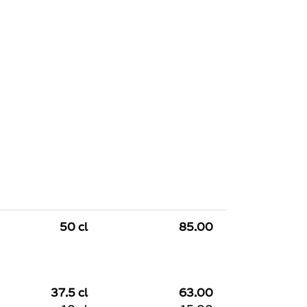
50 cl
85.00
37.5 cl
63.00