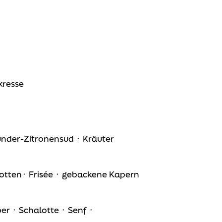
kresse
under-Zitronensud ᛫ Kräuter
lotten᛫ Frisée ᛫ gebackene Kapern
r ᛫ Schalotte ᛫ Senf ᛫