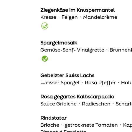
Ziegenkäse im Knuspermantel
Kresse ᛫ Feigen ᛫ Mandelcrème
Spargelmosaik
Gemüse-Senf- Vinaigrette ᛫ Brunnen
Gebeizter Swiss Lachs
Weisser Spargel ᛫ Rosa Pfeffer ᛫ Hol
Rosa gegartes Kalbscarpaccio
Sauce Gribiche ᛫ Radieschen ᛫ Schar
Rindstatar
Brioche ᛫ getrocknete Tomaten ᛫ Kape
Piment d'Espelette