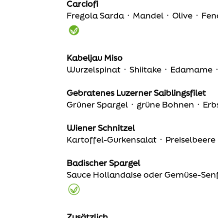
Carciofi
Fregola Sarda ᛫ Mandel ᛫ Olive ᛫ Fe
Kabeljau Miso
Wurzelspinat ᛫ Shiitake ᛫ Edamame ᛫ 
Gebratenes Luzerner Saiblingsfilet
Grüner Spargel ᛫ grüne Bohnen ᛫ Erb
Wiener Schnitzel
Kartoffel-Gurkensalat ᛫ Preiselbeere 
Badischer Spargel
Sauce Hollandaise oder Gemüse-Senf
Zusätzlich