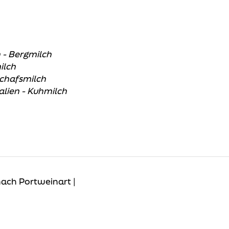
 - Bergmilch
ilch
Schafsmilch
talien - Kuhmilch
nach Portweinart |