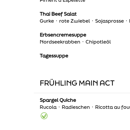
Thai Beef Salat
Gurke ᛫ rote Zwiebel ᛫ Sojasprosse ᛫
Erbsencremesuppe
Nordseekrabben ᛫ Chipotleöl
Tagessuppe
FRÜHLING MAIN ACT
Spargel Quiche
Rucola ᛫ Radieschen ᛫ Ricotta au fou