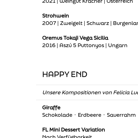
2021 | Weingut Kracher | Österreich
Strohwein
2007 | Zweigelt | Schwarz | Burgenla
Oremus Tokaji Vega Sicilia
2016 | Aszú 5 Puttonyos | Ungarn
HAPPY END
Unsere Kompositionen von Felicia Lud
Giraffe
Schokolade ᛫ Erdbeere ᛫ Sauerrahm
FL Mini Dessert Variation
Nach Verfügbarkeit