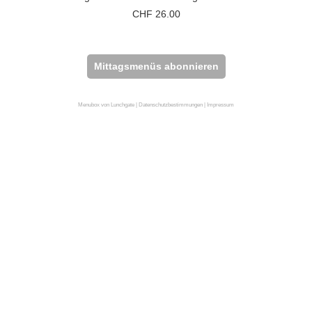
26.00
Mittagsmenüs abonnieren
Menubox von Lunchgate |
Datenschutzbestimmungen
|
Impressum