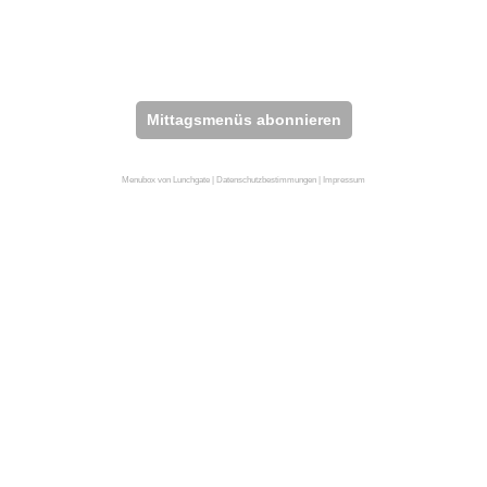
Mittagsmenüs abonnieren
Menubox von Lunchgate |
Datenschutzbestimmungen
|
Impressum